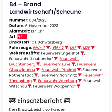
B4 – Brand
Landwirtschaft/Scheune
Nummer:
084/2023
Datum:
6. November 2023
Alarmzeit:
1:14 Uhr
Art:
FLE
Einsatzort:
OT Schwarzberg
Fahrzeuge:
GW-L2
,
LF16-12
,
MLF
,
MZF
Weitere Kräfte:
Feuerwehr Engelshof
,
Feuerwehr Glaubendorf
,
Feuerwehr
Leuchtenberg
,
Feuerwehr Luhe
,
Feuerwehr
Oberwildenau
,
Feuerwehr Pfreimd
, Feuerwehr
Rothenstadt
, Feuerwehr Schirmitz
,
Feuerwehr
Tännesberg
,
Feuerwehr Wernberg
, Feuerwehr
Witschau
, Feuerwehr Woppenhof
🚒 Einsatzbericht 🚒
Kein Einsatzbericht vorhanden