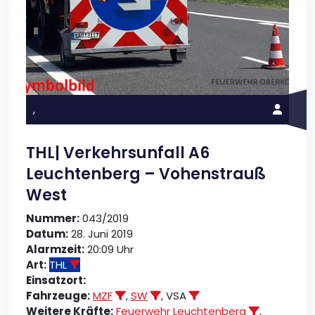
,
THL| Verkehrsunfall A6
Leuchtenberg – Vohenstrauß
West
Nummer:
043/2019
Datum:
28. Juni 2019
Alarmzeit:
20:09 Uhr
Art:
THL
Einsatzort:
Fahrzeuge:
MZF
,
SW
, VSA
Weitere Kräfte:
Feuerwehr Leuchtenberg
,