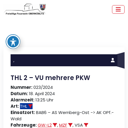
Zum
Inhalt
springen
Freiwillige Feuerwehr Oberköblitz
,
THL 2 – VU mehrere PKW
Nummer:
023/2024
Datum:
18. April 2024
Alarmzeit:
13:25 Uhr
Art:
THL
Einsatzort:
BAB6 – AS Wernberg-Ost -> AK OPf.-
Wald
Fahrzeuge:
GW-L2
,
MZF
, VSA