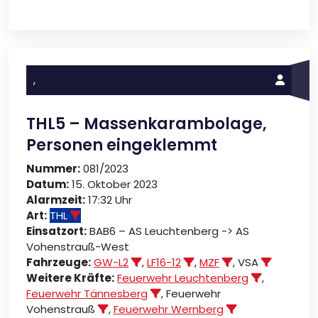
,
THL5 – Massenkarambolage,
Personen eingeklemmt
Nummer:
081/2023
Datum:
15. Oktober 2023
Alarmzeit:
17:32 Uhr
Art:
THL
Einsatzort:
BAB6 – AS Leuchtenberg -> AS
Vohenstrauß-West
Fahrzeuge:
GW-L2
,
LF16-12
,
MZF
, VSA
Weitere Kräfte:
Feuerwehr Leuchtenberg
,
Feuerwehr Tännesberg
, Feuerwehr
Vohenstrauß
,
Feuerwehr Wernberg