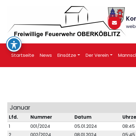
Zum
Inhalt
springen
Ko
web
Freiwillige Feuerwehr Oberköblitz
Startseite
News
Einsätze
Der Verein
Mannsc
Januar
Lfd.
Nummer
Datum
Uhrze
1
001/2024
05.01.2024
08:45
2
002/2024
08.01.2024
05:45