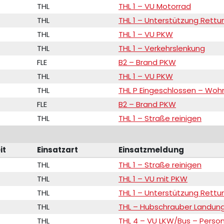
THL
THL 1 – VU Motorrad
THL
THL 1 – Unterstützung Rettu
THL
THL 1 – VU PKW
THL
THL 1 – Verkehrslenkung
FLE
B2 – Brand PKW
THL
THL 1 – VU PKW
THL
THL P Eingeschlossen – Woh
FLE
B2 – Brand PKW
THL
THL 1 – Straße reinigen
it
Einsatzart
Einsatzmeldung
THL
THL 1 – Straße reinigen
THL
THL 1 – VU mit PKW
THL
THL 1 – Unterstützung Rettu
THL
THL – Hubschrauber Landun
THL
THL 4 – VU LKW/Bus – Perso