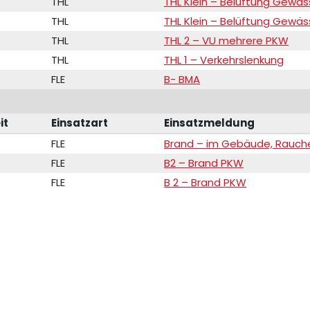
THL
THL Klein – Belüftung Gewäs
THL
THL Klein – Belüftung Gewäs
THL
THL 2 – VU mehrere PKW
THL
THL 1 – Verkehrslenkung
FLE
B- BMA
it
Einsatzart
Einsatzmeldung
FLE
Brand – im Gebäude, Rauch
FLE
B2 – Brand PKW
FLE
B 2 – Brand PKW