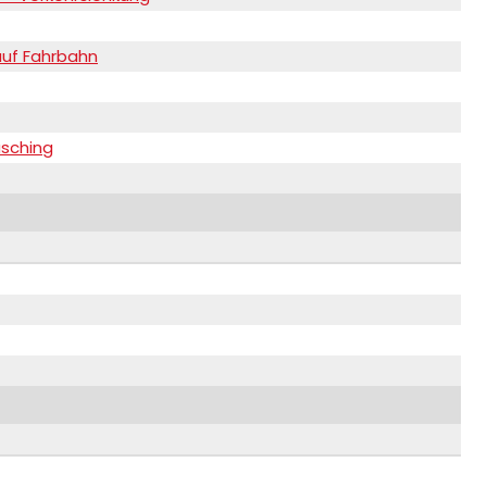
 auf Fahrbahn
asching