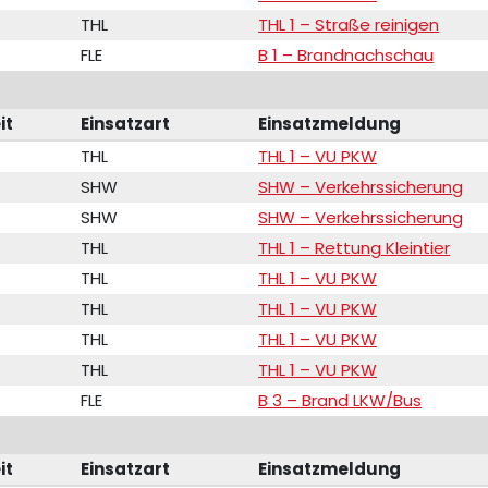
THL
THL 1 – Straße reinigen
FLE
B 1 – Brandnachschau
it
Einsatzart
Einsatzmeldung
THL
THL 1 – VU PKW
SHW
SHW – Verkehrssicherung
SHW
SHW – Verkehrssicherung
THL
THL 1 – Rettung Kleintier
THL
THL 1 – VU PKW
THL
THL 1 – VU PKW
THL
THL 1 – VU PKW
THL
THL 1 – VU PKW
FLE
B 3 – Brand LKW/Bus
it
Einsatzart
Einsatzmeldung