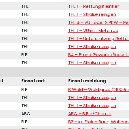
THL
THL 1 – Rettung Kleintier
THL
THL 1 – Straße reinigen
THL
THL 3 – VU 1 oder 2 PKW – 
THL
THL 1 – VU mit Motorrad
THL
THL 1 – Unterstützung Rettu
THL
THL 1 – Straße reinigen
FLE
B4 – Brand Gewerbe/Industr
THL
THL 1 – Straße reinigen
it
Einsatzart
Einsatzmeldung
FLE
B Wald – Wald groß (>1000m
THL
THL 1 – Straße reinigen
THL
THL 1 – Straße reinigen
ABC
ABC – B Bio/Chemie
FLE
B2 – im Freien Bau-, Wohnco