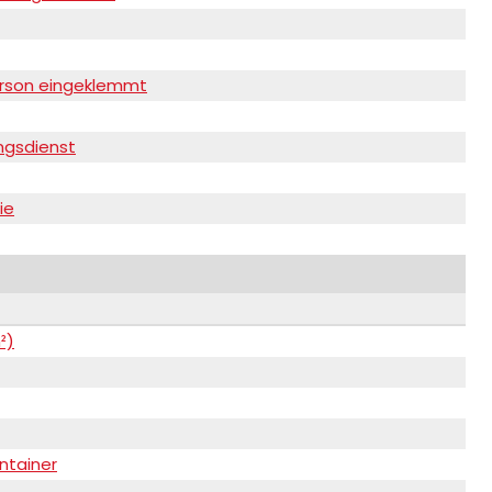
Person eingeklemmt
ngsdienst
ie
²)
ntainer