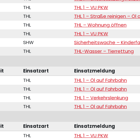
THL
THL 1 – VU PKW
THL
THL 1 – Straße reinigen – Öl
THL
THL – Wohnung öffnen
THL
THL 1 – VU PKW
SHW
Sicherheitswache – Kinderf
THL
THL-Wasser – Tierrettung
it
Einsatzart
Einsatzmeldung
THL
THL 1 – Öl auf Fahrbahn
THL
THL 1 – Öl auf Fahrbahn
THL
THL 1 – Verkehrslenkung
THL
THL 1 – Öl auf Fahrbahn
it
Einsatzart
Einsatzmeldung
THL
THL 1 – VU PKW