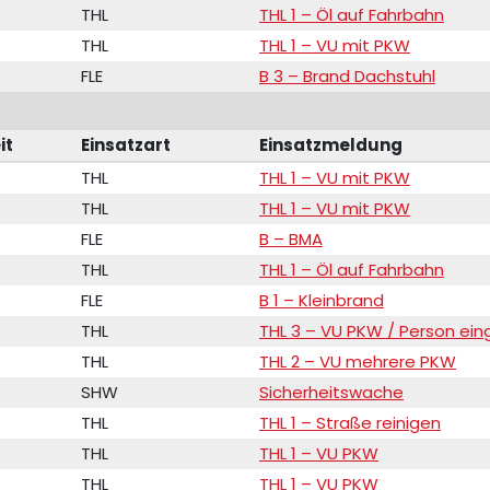
THL
THL 1 – Öl auf Fahrbahn
THL
THL 1 – VU mit PKW
FLE
B 3 – Brand Dachstuhl
it
Einsatzart
Einsatzmeldung
THL
THL 1 – VU mit PKW
THL
THL 1 – VU mit PKW
FLE
B – BMA
THL
THL 1 – Öl auf Fahrbahn
FLE
B 1 – Kleinbrand
THL
THL 3 – VU PKW / Person ei
THL
THL 2 – VU mehrere PKW
SHW
Sicherheitswache
THL
THL 1 – Straße reinigen
THL
THL 1 – VU PKW
THL
THL 1 – VU PKW