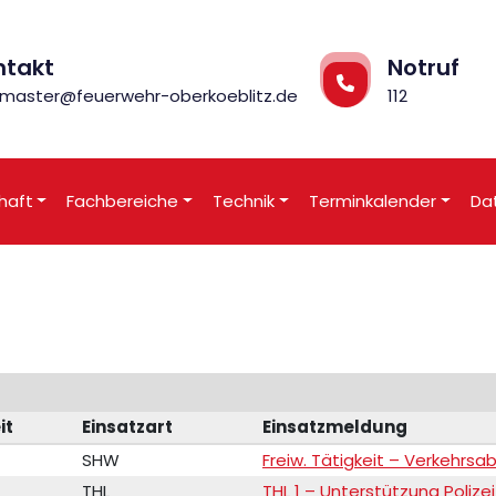
ntakt
Notruf
master@feuerwehr-oberkoeblitz.de
112
haft
Fachbereiche
Technik
Terminkalender
Da
it
Einsatzart
Einsatzmeldung
SHW
Freiw. Tätigkeit – Verkehrsa
THL
THL 1 – Unterstützung Polize