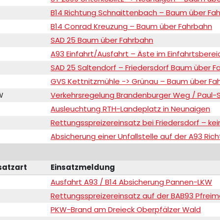
B14 Richtung Schnaittenbach – Baum über Fa
B14 Conrad Kreuzung – Baum über Fahrbahn
SAD 25 Baum über Fahrbahn
A93 Einfahrt/Ausfahrt – Äste im Einfahrtsberei
SAD 25 Saltendorf – Friedersdorf Baum über F
GVS Kettnitzmühle -> Grünau – Baum über Fa
W
Verkehrsregelung Brandenburger Weg / Paul-
Ausleuchtung RTH-Landeplatz in Neunaigen
Rettungsspreizereinsatz bei Friedersdorf – kein
Absicherung einer Unfallstelle auf der A93 Ri
satzart
Einsatzmeldung
Ausfahrt A93 / B14 Absicherung Pannen-LKW
Rettungsspreizereinsatz auf der BAB93 Pfrei
PKW-Brand am Dreieck Oberpfälzer Wald