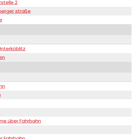
stelle 2
berger straße
e
nterköblitz
den
hn
e
W
ume über Fahrbahn
er Fahrbahn