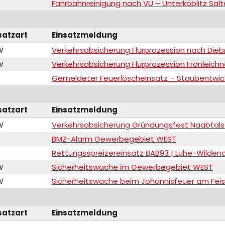
Fahrbahnreinigung nach VU – Unterköblitz Sal
satzart
Einsatzmeldung
W
Verkehrsabsicherung Flurprozession nach Dieb
W
Verkehrsabsicherung Flurprozession Fronleich
Gemeldeter Feuerlöscheinsatz – Staubentwic
satzart
Einsatzmeldung
W
Verkehrsabsicherung Gründungsfest Naabtal
BMZ-Alarm Gewerbegebiet WEST
Rettungsspreizereinsatz BAB93 | Luhe-Wilden
W
Sicherheitswache im Gewerbegebiet WEST
W
Sicherheitswache beim Johannisfeuer am Feis
satzart
Einsatzmeldung