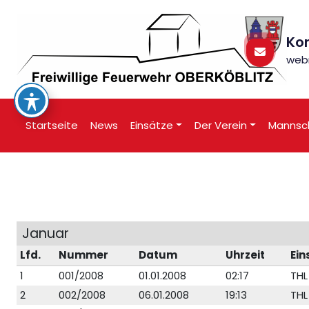
Zum
Inhalt
springen
Ko
web
Freiwillige Feuerwehr Oberköblitz
Startseite
News
Einsätze
Der Verein
Mannsc
Januar
Lfd.
Nummer
Datum
Uhrzeit
Ein
1
001/2008
01.01.2008
02:17
THL
2
002/2008
06.01.2008
19:13
THL