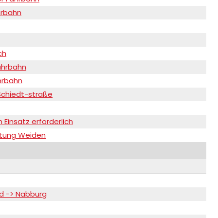
hrbahn
ch
ahrbahn
hrbahn
Schiedt-straße
 Einsatz erforderlich
chtung Weiden
md -> Nabburg