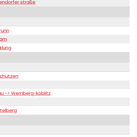
tendorfer straße
runn
nam
klung
schützen
au -> Wernberg-köblitz
telberg