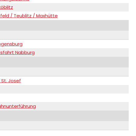
öblitz
eld / Teublitz / Maxhütte
Regensburg
usfahrt Nabburg
St. Josef
Bahnunterführung