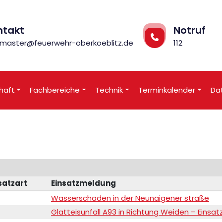
ntakt
Notruf
master@feuerwehr-oberkoeblitz.de
112
haft
Fachbereiche
Technik
Terminkalender
Da
satzart
Einsatzmeldung
Wasserschaden in der Neunaigener straße
Glatteisunfall A93 in Richtung Weiden – Einsatz