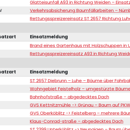
Glatteisunfall A93 in Richtung Weiden – Einsatz
W
Verkehrsabsicherung Baumfällarbeiten – Nürn
Rettungsspreizereinsatz ST 2657 Richtung Luh
satzart
Einsatzmeldung
Brand eines Gartenhaus mit Holzschuppen in U
Rettungsspreizereinsatz A93 in Richtung Wei
satzart
Einsatzmeldung
ST 2657 Diebrunn – Luhe – Bäume über Fahrba
Wohngebiet Feistelholz – umgestürzte Bäum
Bahnhofstraße – abgedecktes Dach
GVS Kettnitzmühle -> Grünau – Baum auf PK
GVS Oberköblitz -> Feistelberg – mehrere Bä
Klaus-Conrad-straße – abgedecktes Dach
ST 2399 Unterköblitz -> Neunaigen – Baum üb