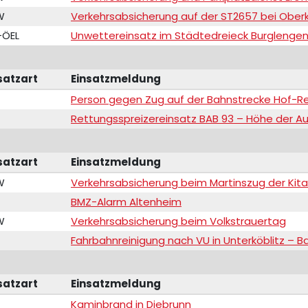
W
Verkehrsabsicherung auf der ST2657 bei Oberk
-ÖEL
Unwettereinsatz im Städtedreieck Burglengenf
satzart
Einsatzmeldung
Person gegen Zug auf der Bahnstrecke Hof-
Rettungsspreizereinsatz BAB 93 – Höhe der A
satzart
Einsatzmeldung
W
Verkehrsabsicherung beim Martinszug der Kita 
BMZ-Alarm Altenheim
W
Verkehrsabsicherung beim Volkstrauertag
Fahrbahnreinigung nach VU in Unterköblitz – 
satzart
Einsatzmeldung
Kaminbrand in Diebrunn