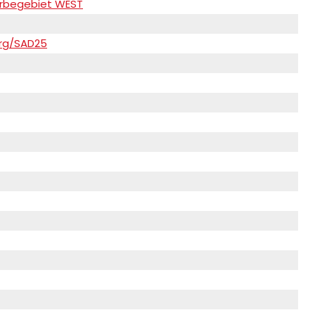
erbegebiet WEST
erg/SAD25