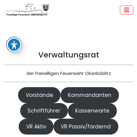
Zum
Inhalt
springen
Freiwillige Feuerwehr Oberköblitz
Verwaltungsrat
der Freiwilligen Feuerwehr Oberköblitz
Vorstände
Kommandanten
Schriftführer
Kassenwarte
VR Aktiv
VR Passiv/fördernd