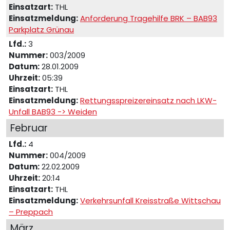
Einsatzart:
THL
Einsatzmeldung:
Anforderung Tragehilfe BRK – BAB93
Parkplatz Grünau
Lfd.:
3
Nummer:
003/2009
Datum:
28.01.2009
Uhrzeit:
05:39
Einsatzart:
THL
Einsatzmeldung:
Rettungsspreizereinsatz nach LKW-
Unfall BAB93 -> Weiden
Februar
Lfd.:
4
Nummer:
004/2009
Datum:
22.02.2009
Uhrzeit:
20:14
Einsatzart:
THL
Einsatzmeldung:
Verkehrsunfall Kreisstraße Wittschau
– Preppach
März