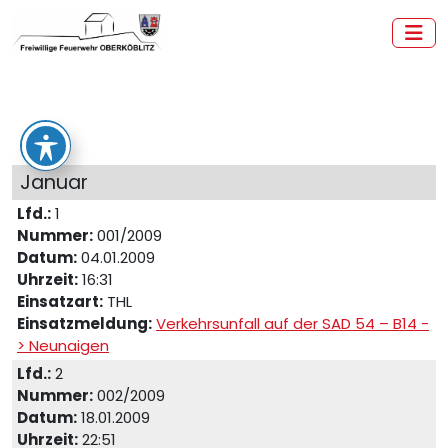
Zum
Inhalt
springen
Freiwillige Feuerwehr Oberköblitz
Januar
Lfd.:
1
Nummer:
001/2009
Datum:
04.01.2009
Uhrzeit:
16:31
Einsatzart:
THL
Einsatzmeldung:
Verkehrsunfall auf der SAD 54 – B14 -
> Neunaigen
Lfd.:
2
Nummer:
002/2009
Datum:
18.01.2009
Uhrzeit:
22:51