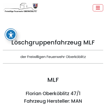
Zum
Inhalt
springen
Freiwillige Feuerwehr Oberköblitz
Löschgruppenfahrzeug MLF
der Freiwilligen Feuerwehr Oberköblitz
MLF
Florian Oberköblitz 47/1
Fahrzeug Hersteller: MAN