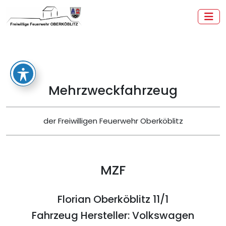
Zum
Inhalt
springen
Freiwillige Feuerwehr Oberköblitz
Mehrzweckfahrzeug
der Freiwilligen Feuerwehr Oberköblitz
MZF
Florian Oberköblitz 11/1
Fahrzeug Hersteller: Volkswagen