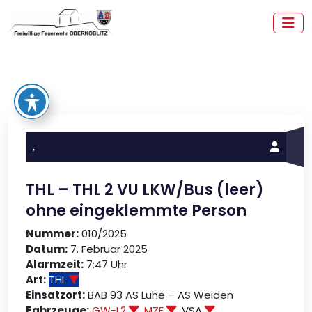
Zum
Inhalt
springen
Freiwillige Feuerwehr Oberköblitz
,
THL – THL 2 VU LKW/Bus (leer)
ohne eingeklemmte Person
Nummer:
010/2025
Datum:
7. Februar 2025
Alarmzeit:
7:47 Uhr
Art:
THL
Einsatzort:
BAB 93 AS Luhe – AS Weiden
Fahrzeuge:
GW-L2
,
MZF
, VSA