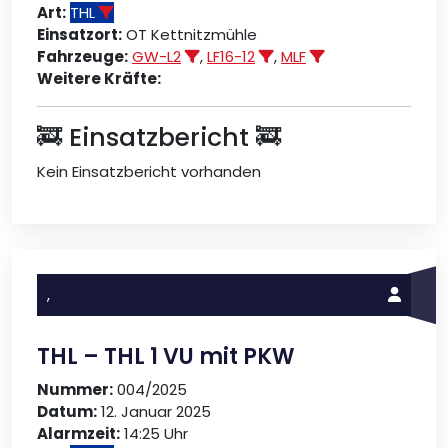
Art:
THL
Einsatzort:
OT Kettnitzmühle
Fahrzeuge:
GW-L2
,
LF16-12
,
MLF
Weitere Kräfte:
🚒 Einsatzbericht 🚒
Kein Einsatzbericht vorhanden
,
THL – THL 1 VU mit PKW
Nummer:
004/2025
Datum:
12. Januar 2025
Alarmzeit:
14:25 Uhr