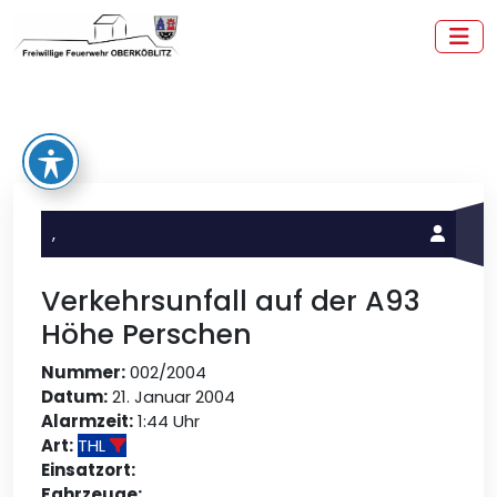
Zum
Inhalt
springen
Freiwillige Feuerwehr Oberköblitz
,
Verkehrsunfall auf der A93
Höhe Perschen
Nummer:
002/2004
Datum:
21. Januar 2004
Alarmzeit:
1:44 Uhr
Art:
THL
Einsatzort:
Fahrzeuge: