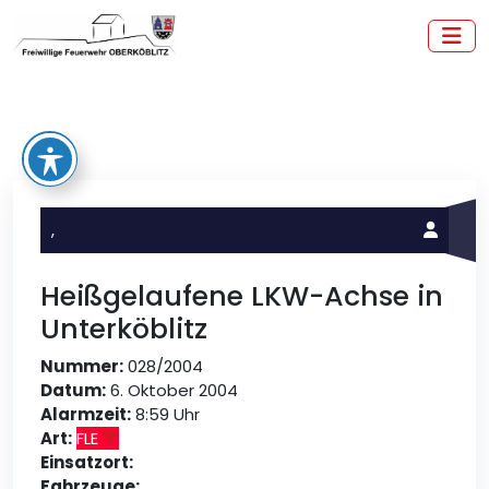
Zum
Inhalt
springen
Freiwillige Feuerwehr Oberköblitz
,
Heißgelaufene LKW-Achse in
Unterköblitz
Nummer:
028/2004
Datum:
6. Oktober 2004
Alarmzeit:
8:59 Uhr
Art:
FLE
Einsatzort:
Fahrzeuge: