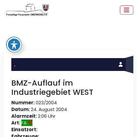
Zum
Inhalt
springen
Freiwillige Feuerwehr Oberköblitz
,
BMZ-Auflauf im
Industriegebiet WEST
Nummer:
023/2004
Datum:
24. August 2004
Alarmzeit:
2:06 Uhr
Art:
FA
Einsatzort:
Fahrzeuge: