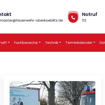
ntakt
Notruf
master@feuerwehr-oberkoeblitz.de
112
haft
Fachbereiche
Technik
Terminkalender
Da